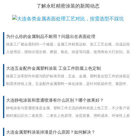
了解永旺精密涂装的新闻动态
为什么你的金属制品不耐用？问题出在表面处理
很多工厂都会遇到同一个难题：金属工件材质达标、加工工艺合规，但成品投
入使用后，很快出现生锈、磨损、氧化、掉皮等问题，使用寿命大打折扣。其
实绝大多数金属制品不耐用的根本原因，并非基材质量问题，而是金属表面处
理工艺不到位。表面处理是金属工件的防护铠甲，工艺疏漏直接决定产品耐用
大连五金配件金属塑料涂装 工业工件防腐上色定制
度与使用寿命。
随着工业零部件外观与防护标准升级，五金、金属、塑料复合型工件的涂装定
制需求持续上涨。五金配件金属塑料一体化涂装，是针对机箱外壳、紧固件、
家电塑胶件、流水线配件等工业工件的一站式表面处理方案，兼顾外观上色、
防腐防锈、耐磨抗老化多重功能，支持颜色、膜厚、质感非标定制，适配室内
大连静电涂装和普通喷漆有什么区别？哪个效果好？
外全场景工业使用。
静电涂装与普通喷漆是金属、塑料工件主流的两种表面上色工艺，不少客户采
购时难以区分二者差异。二者在上色原理、涂层质量、用料成本、环保性上差
距明显，没有绝对优劣，需结合工件外形、批量、使用场景选择，工业批量加
工普遍优先静电涂装。
大连金属塑料涂装掉漆是什么原因？如何解决？