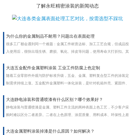
了解永旺精密涂装的新闻动态
为什么你的金属制品不耐用？问题出在表面处理
很多工厂都会遇到同一个难题：金属工件材质达标、加工工艺合规，但成品投
入使用后，很快出现生锈、磨损、氧化、掉皮等问题，使用寿命大打折扣。其
实绝大多数金属制品不耐用的根本原因，并非基材质量问题，而是金属表面处
理工艺不到位。表面处理是金属工件的防护铠甲，工艺疏漏直接决定产品耐用
大连五金配件金属塑料涂装 工业工件防腐上色定制
度与使用寿命。
随着工业零部件外观与防护标准升级，五金、金属、塑料复合型工件的涂装定
制需求持续上涨。五金配件金属塑料一体化涂装，是针对机箱外壳、紧固件、
家电塑胶件、流水线配件等工业工件的一站式表面处理方案，兼顾外观上色、
防腐防锈、耐磨抗老化多重功能，支持颜色、膜厚、质感非标定制，适配室内
大连静电涂装和普通喷漆有什么区别？哪个效果好？
外全场景工业使用。
静电涂装与普通喷漆是金属、塑料工件主流的两种表面上色工艺，不少客户采
购时难以区分二者差异。二者在上色原理、涂层质量、用料成本、环保性上差
距明显，没有绝对优劣，需结合工件外形、批量、使用场景选择，工业批量加
工普遍优先静电涂装。
大连金属塑料涂装掉漆是什么原因？如何解决？