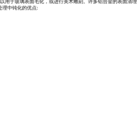
以用于玻璃表面毛化，或进行美术雕刻。许多铝合金的表面清理
处理中钝化的优点: