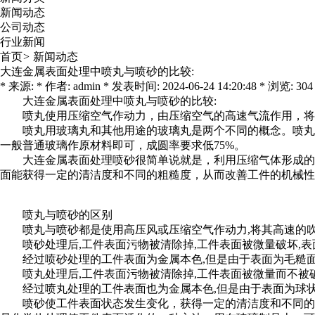
新闻动态
公司动态
行业新闻
首页
>
新闻动态
大连金属表面处理中喷丸与喷砂的比较:
* 来源: * 作者: admin * 发表时间: 2024-06-24 14:20:48 * 浏览: 304
大连金属表面处理
中喷丸与喷砂的比较:
喷丸使用压缩空气作动力，由压缩空气的高速气流作用，将
喷丸用玻璃丸和其他用途的玻璃丸是两个不同的概念。喷丸
一般普通玻璃作原材料即可，成圆率要求低75%。
大连金属表面处理
喷砂很简单说就是，利用压缩气体形成的
面能获得一定的清洁度和不同的粗糙度，从而改善工件的机械性
喷丸与喷砂的区别
喷丸与喷砂都是使用高压风或压缩空气作动力,将其高速的吹
喷砂处理后,工件表面污物被清除掉,工件表面被微量破坏,
经过喷砂处理的工件表面为金属本色,但是由于表面为毛糙面
喷丸处理后,工件表面污物被清除掉,工件表面被微量而不被
经过喷丸处理的工件表面也为金属本色,但是由于表面为球状
喷砂使工件表面状态发生变化，获得一定的清洁度和不同的