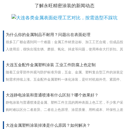
了解永旺精密涂装的新闻动态
为什么你的金属制品不耐用？问题出在表面处理
很多工厂都会遇到同一个难题：金属工件材质达标、加工工艺合规，但成品投
入使用后，很快出现生锈、磨损、氧化、掉皮等问题，使用寿命大打折扣。其
实绝大多数金属制品不耐用的根本原因，并非基材质量问题，而是金属表面处
理工艺不到位。表面处理是金属工件的防护铠甲，工艺疏漏直接决定产品耐用
大连五金配件金属塑料涂装 工业工件防腐上色定制
度与使用寿命。
随着工业零部件外观与防护标准升级，五金、金属、塑料复合型工件的涂装定
制需求持续上涨。五金配件金属塑料一体化涂装，是针对机箱外壳、紧固件、
家电塑胶件、流水线配件等工业工件的一站式表面处理方案，兼顾外观上色、
防腐防锈、耐磨抗老化多重功能，支持颜色、膜厚、质感非标定制，适配室内
大连静电涂装和普通喷漆有什么区别？哪个效果好？
外全场景工业使用。
静电涂装与普通喷漆是金属、塑料工件主流的两种表面上色工艺，不少客户采
购时难以区分二者差异。二者在上色原理、涂层质量、用料成本、环保性上差
距明显，没有绝对优劣，需结合工件外形、批量、使用场景选择，工业批量加
工普遍优先静电涂装。
大连金属塑料涂装掉漆是什么原因？如何解决？