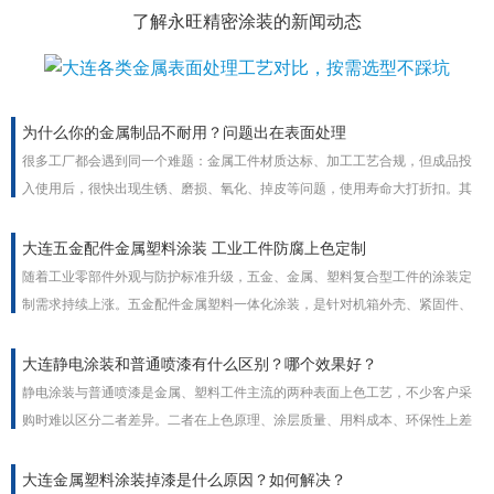
了解永旺精密涂装的新闻动态
为什么你的金属制品不耐用？问题出在表面处理
很多工厂都会遇到同一个难题：金属工件材质达标、加工工艺合规，但成品投
入使用后，很快出现生锈、磨损、氧化、掉皮等问题，使用寿命大打折扣。其
实绝大多数金属制品不耐用的根本原因，并非基材质量问题，而是金属表面处
理工艺不到位。表面处理是金属工件的防护铠甲，工艺疏漏直接决定产品耐用
大连五金配件金属塑料涂装 工业工件防腐上色定制
度与使用寿命。
随着工业零部件外观与防护标准升级，五金、金属、塑料复合型工件的涂装定
制需求持续上涨。五金配件金属塑料一体化涂装，是针对机箱外壳、紧固件、
家电塑胶件、流水线配件等工业工件的一站式表面处理方案，兼顾外观上色、
防腐防锈、耐磨抗老化多重功能，支持颜色、膜厚、质感非标定制，适配室内
大连静电涂装和普通喷漆有什么区别？哪个效果好？
外全场景工业使用。
静电涂装与普通喷漆是金属、塑料工件主流的两种表面上色工艺，不少客户采
购时难以区分二者差异。二者在上色原理、涂层质量、用料成本、环保性上差
距明显，没有绝对优劣，需结合工件外形、批量、使用场景选择，工业批量加
工普遍优先静电涂装。
大连金属塑料涂装掉漆是什么原因？如何解决？