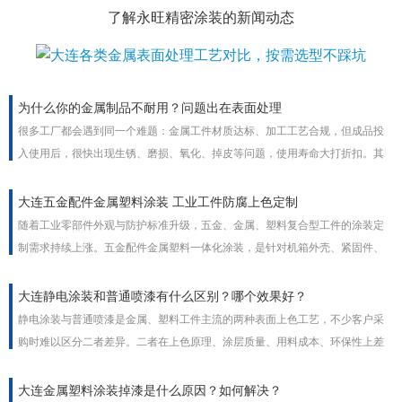
了解永旺精密涂装的新闻动态
为什么你的金属制品不耐用？问题出在表面处理
很多工厂都会遇到同一个难题：金属工件材质达标、加工工艺合规，但成品投
入使用后，很快出现生锈、磨损、氧化、掉皮等问题，使用寿命大打折扣。其
实绝大多数金属制品不耐用的根本原因，并非基材质量问题，而是金属表面处
理工艺不到位。表面处理是金属工件的防护铠甲，工艺疏漏直接决定产品耐用
大连五金配件金属塑料涂装 工业工件防腐上色定制
度与使用寿命。
随着工业零部件外观与防护标准升级，五金、金属、塑料复合型工件的涂装定
制需求持续上涨。五金配件金属塑料一体化涂装，是针对机箱外壳、紧固件、
家电塑胶件、流水线配件等工业工件的一站式表面处理方案，兼顾外观上色、
防腐防锈、耐磨抗老化多重功能，支持颜色、膜厚、质感非标定制，适配室内
大连静电涂装和普通喷漆有什么区别？哪个效果好？
外全场景工业使用。
静电涂装与普通喷漆是金属、塑料工件主流的两种表面上色工艺，不少客户采
购时难以区分二者差异。二者在上色原理、涂层质量、用料成本、环保性上差
距明显，没有绝对优劣，需结合工件外形、批量、使用场景选择，工业批量加
工普遍优先静电涂装。
大连金属塑料涂装掉漆是什么原因？如何解决？