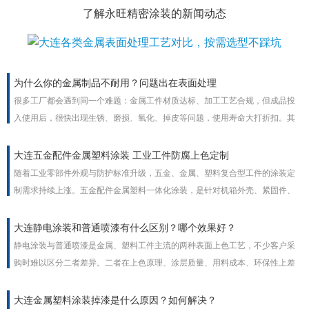
了解永旺精密涂装的新闻动态
为什么你的金属制品不耐用？问题出在表面处理
很多工厂都会遇到同一个难题：金属工件材质达标、加工工艺合规，但成品投
入使用后，很快出现生锈、磨损、氧化、掉皮等问题，使用寿命大打折扣。其
实绝大多数金属制品不耐用的根本原因，并非基材质量问题，而是金属表面处
理工艺不到位。表面处理是金属工件的防护铠甲，工艺疏漏直接决定产品耐用
大连五金配件金属塑料涂装 工业工件防腐上色定制
度与使用寿命。
随着工业零部件外观与防护标准升级，五金、金属、塑料复合型工件的涂装定
制需求持续上涨。五金配件金属塑料一体化涂装，是针对机箱外壳、紧固件、
家电塑胶件、流水线配件等工业工件的一站式表面处理方案，兼顾外观上色、
防腐防锈、耐磨抗老化多重功能，支持颜色、膜厚、质感非标定制，适配室内
大连静电涂装和普通喷漆有什么区别？哪个效果好？
外全场景工业使用。
静电涂装与普通喷漆是金属、塑料工件主流的两种表面上色工艺，不少客户采
购时难以区分二者差异。二者在上色原理、涂层质量、用料成本、环保性上差
距明显，没有绝对优劣，需结合工件外形、批量、使用场景选择，工业批量加
工普遍优先静电涂装。
大连金属塑料涂装掉漆是什么原因？如何解决？